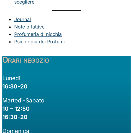
scegliere
Journal
Note olfattive
Profumeria di nicchia
Psicologia dei Profumi
Orari negozio
Lunedì
16:30-20
Martedì-Sabato
10 – 12:50
16:30-20
Domenica