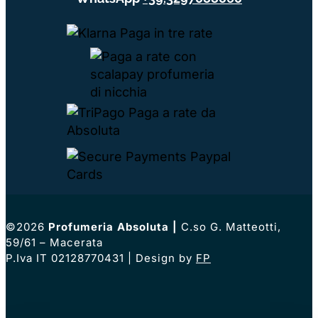
©2026
Profumeria Absoluta
|
C.so G. Matteotti,
59/61 – Macerata
P.Iva IT 02128770431 | Design by
FP