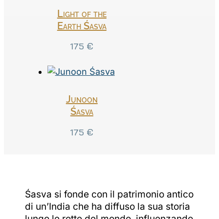
Light of the
Earth Śasva
175
€
Junoon
Śasva
175
€
Śasva si fonde con il patrimonio antico
di un’India che ha diffuso la sua storia
lungo le rotte del mondo, influenzando