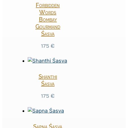
Forbidden
Words
Bombay
Gourmand
Śasva
175
€
Shanthi
Śasva
175
€
Sapna Śasva