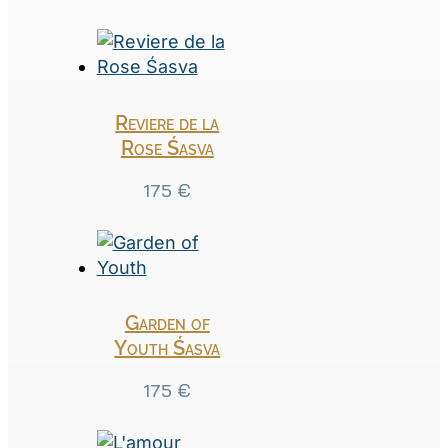
Reviere de la
Rose Śasva
175
€
Garden of
Youth Śasva
175
€