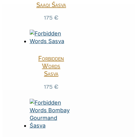
Saaqi Śasva
175
€
Forbidden
Words
Sasva
175
€