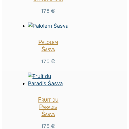
175
€
Palolem
Śasva
175
€
Fruit du
Paradis
Śasva
175
€