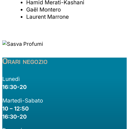
Hamid Merati-Kashani
Gaël Montero
Laurent Marrone
Orari negozio
Lunedì
16:30-20
Martedì-Sabato
10 – 12:50
16:30-20