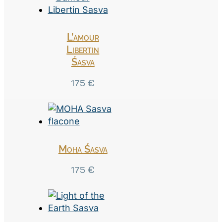
L’amour
Libertin
Śasva
175
€
Moha Śasva
175
€