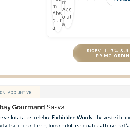
RICEVI IL 7% SU
PRIMO ORDIN
oni aggiuntive
mbay Gourmand
Śasva
e vellutata del celebre
Forbidden Words
, che veste il c
ita tra luci notturne, fumo e dolci speziati, catturando l’