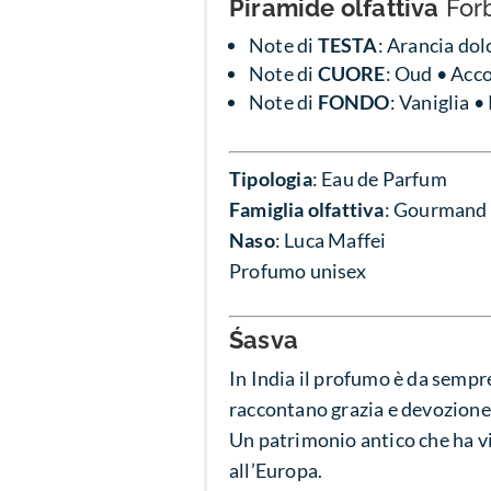
Piramide olfattiva
For
Note di
TESTA
: Arancia dol
Note di
CUORE
: Oud • Acco
Note di
FONDO
: Vaniglia 
Tipologia
: Eau de Parfum
Famiglia olfattiva
:
Gourmand –
Naso
: Luca Maffei
Profumo unisex
Śasva
In India il profumo è da sempre 
raccontano grazia e devozione
Un patrimonio antico che ha vi
all’Europa.