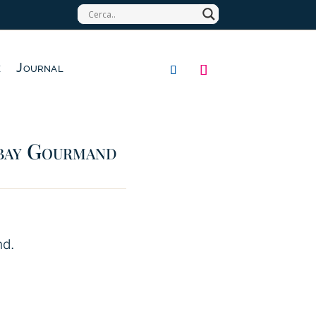
e
Journal
bay Gourmand
nd.