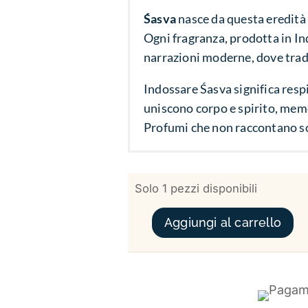
Śasva
nasce da questa eredità 
Ogni fragranza, prodotta in Ind
narrazioni moderne, dove trad
Indossare Śasva significa respi
uniscono corpo e spirito, mem
Profumi che non raccontano s
Solo 1 pezzi disponibili
FORBIDDEN WORDS BOMBAY GOURMAND ŚASVA QUANTITÀ
Aggiungi al carrello