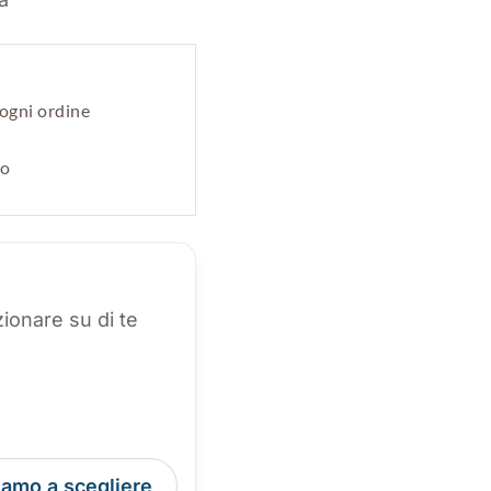
ogni ordine
po
ionare su di te
tiamo a scegliere