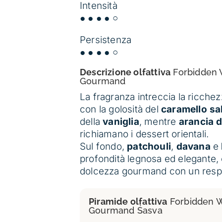
Intensità
● ● ● ● ○
Persistenza
● ● ● ● ○
Descrizione olfattiva
Forbidden
Gourmand
La fragranza intreccia la ricchezz
con la golosità del
caramello sa
della
vaniglia
, mentre
arancia 
richiamano i dessert orientali.
Sul fondo,
patchouli
,
davana
e
profondità legnosa ed elegante, 
dolcezza gourmand con un respi
Piramide olfattiva
Forbidden 
Gourmand Śasva