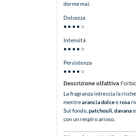
dorme mai.
Dolcezza
● ● ● ● ○
Intensità
● ● ● ● ○
Persistenza
● ● ● ● ○
Descrizione olfattiva
Forbi
La fragranza intreccia la ricche
mentre
arancia dolce
e
rosa
ri
Sul fondo,
patchouli
,
davana
con un respiro arioso.