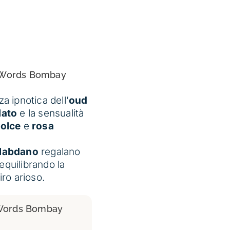
 Words Bombay
a ipnotica dell’
oud
lato
e la sensualità
dolce
e
rosa
labdano
regalano
equilibrando la
ro arioso.
Words Bombay