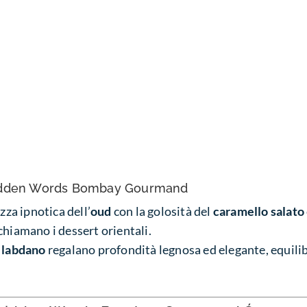
dden Words Bombay Gourmand
zza ipnotica dell’
oud
con la golosità del
caramello salato
chiamano i dessert orientali.
e
labdano
regalano profondità legnosa ed elegante, equil