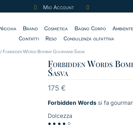
Mio Account


Nicchia
Brand
Cosmetica
Bagno Corpo
Ambient
Contatti
Reso
Consulenza olfattiva
/ Forbidden Words Bombay Gourmand Śasva
Forbidden Words Bom
Śasva
175
€
Forbidden Words
si fa gourma
Dolcezza
● ● ● ● ○