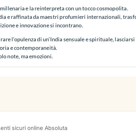
millenaria e la reinterpreta con un tocco cosmopolita.
ia e raffinata da maestri profumieri internazionali, trasf
izione e innovazione si incontrano.
rare l’opulenza di un’India sensuale e spirituale, lasciars
oria e contemporaneità.
olo note, ma emozioni.