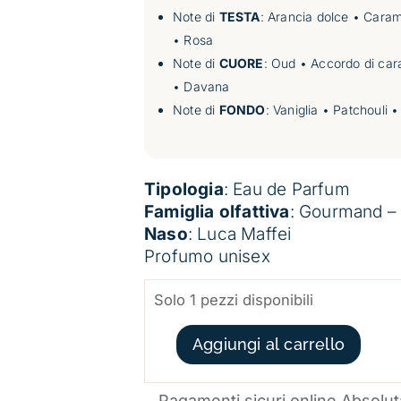
Note di
TESTA
: Arancia dolce • Caram
• Rosa
Note di
CUORE
: Oud • Accordo di cara
• Davana
Note di
FONDO
: Vaniglia • Patchouli
Tipologia
: Eau de Parfum
Famiglia olfattiva
:
Gourmand – O
Naso
: Luca Maffei
Profumo unisex
Solo 1 pezzi disponibili
FORBIDDEN WORDS BOMBAY GOURMAND ŚASVA QUANTITÀ
Aggiungi al carrello