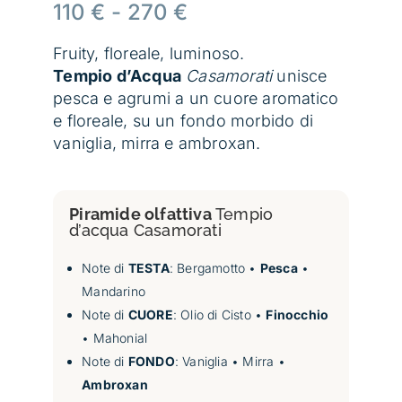
Fascia
110
€
-
270
€
di
prezzo:
Fruity, floreale, luminoso.
da
Tempio d’Acqua
Casamorati
unisce
110 €
pesca e agrumi a un cuore aromatico
a
e floreale, su un fondo morbido di
270 €
vaniglia, mirra e ambroxan.
Piramide olfattiva
Tempio
d’acqua Casamorati
Note di
TESTA
: Bergamotto •
Pesca
•
Mandarino
Note di
CUORE
: Olio di Cisto •
Finocchio
• Mahonial
Note di
FONDO
: Vaniglia • Mirra •
Ambroxan