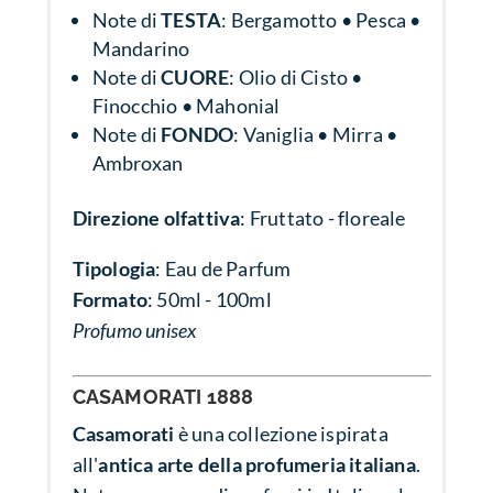
Note di
TESTA
: Bergamotto • Pesca •
Mandarino
Note di
CUORE
: Olio di Cisto •
Finocchio • Mahonial
Note di
FONDO
: Vaniglia • Mirra •
Ambroxan
Direzione olfattiva
: Fruttato - floreale
Tipologia
: Eau de Parfum
Formato
: 50ml - 100ml
Profumo unisex
CASAMORATI 1888
Casamorati
è una collezione ispirata
all'
antica arte della profumeria italiana
.