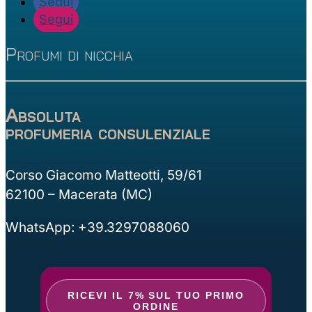
Segui
Segui
Profumi di nicchia
Absoluta
profumeria consulenziale
Corso Giacomo Matteotti, 59/61
62100 – Macerata (MC)
WhatsApp: +39.3297088060
RICEVI IL 7% SUL TUO PRIMO
ORDINE