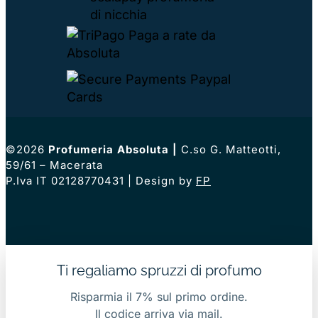
©2026
Profumeria Absoluta
|
C.so G. Matteotti,
59/61 – Macerata
P.Iva IT 02128770431 | Design by
FP
Ti regaliamo spruzzi di profumo
Risparmia il 7% sul primo ordine.
Il codice arriva via mail.