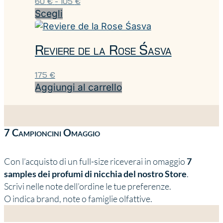
60
€
-
105
€
di
Scegli
Questo
prezzo:
prodotto
da
ha
Reviere de la Rose Śasva
60 €
più
a
varianti.
175
€
105 €
Le
Aggiungi al carrello
opzioni
possono
essere
scelte
7 Campioncini Omaggio
nella
pagina
Con l’acquisto di un full-size riceverai in omaggio
7
del
samples dei profumi di nicchia del nostro Store
.
prodotto
Scrivi nelle note dell’ordine le tue preferenze.
O indica brand, note o famiglie olfattive.