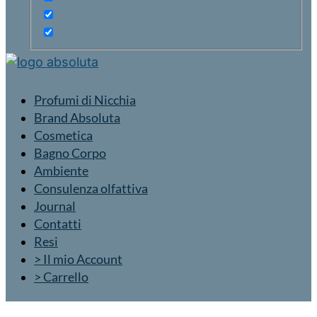
Profumi di Nicchia
Brand Absoluta
Cosmetica
Bagno Corpo
Ambiente
Consulenza olfattiva
Journal
Contatti
Resi
> Il mio Account
> Carrello