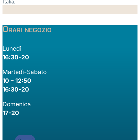
Italia.
Orari negozio
Lunedì
16:30-20
Martedì-Sabato
10 – 12:50
16:30-20
Domenica
17-20