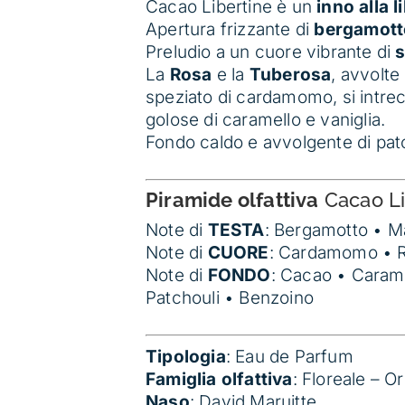
Cacao Libertine è un
inno alla l
Apertura frizzante di
bergamott
Preludio a un cuore vibrante di
s
La
Rosa
e la
Tuberosa
, avvolte
speziato di cardamomo, si intre
golose di caramello e vaniglia.
Fondo caldo e avvolgente di pat
Piramide olfattiva
Cacao Li
Note di
TESTA
: Bergamotto • M
Note di
CUORE
: Cardamomo • 
Note di
FONDO
: Cacao • Carame
Patchouli • Benzoino
Tipologia
: Eau de Parfum
Famiglia olfattiva
:
Floreale – O
Naso
: David Maruitte