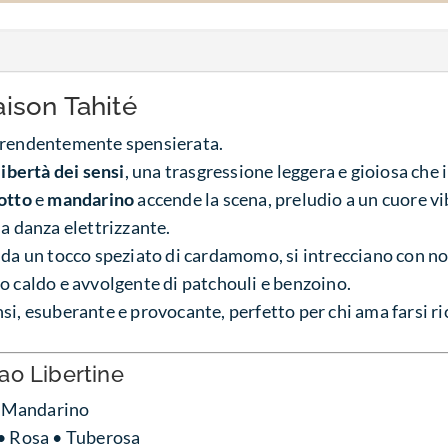
ison Tahité
rprendentemente spensierata.
libertà dei sensi
, una trasgressione leggera e gioiosa che i
otto
e
mandarino
accende la scena, preludio a un cuore v
a danza elettrizzante.
e da un tocco speziato di cardamomo, si intrecciano con no
o caldo e avvolgente di patchouli e benzoino.
si, esuberante e provocante, perfetto per chi ama farsi ri
o Libertine
• Mandarino
 Rosa • Tuberosa