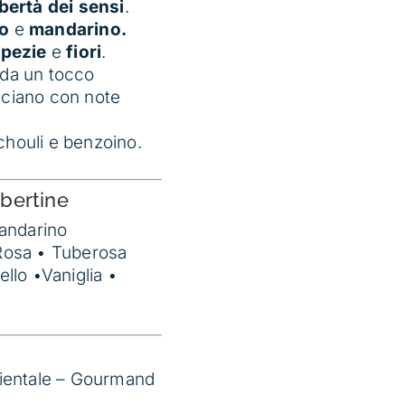
ibertà dei sensi
.
o
e
mandarino.
pezie
e
fiori
.
 da un tocco
cciano con note
chouli e benzoino.
bertine
andarino
Rosa • Tuberosa
llo •Vaniglia •
rientale – Gourmand