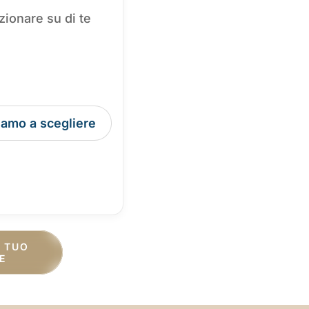
zionare su di te
tiamo a scegliere
L TUO
E