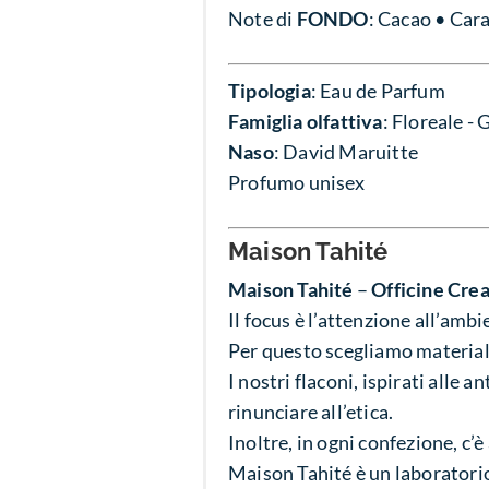
Note di
FONDO
: Cacao • Car
Tipologia
: Eau de Parfum
Famiglia olfattiva
:
Floreale -
Naso
: David Maruitte
Profumo unisex
Maison Tahité
Maison Tahité
–
Officine Cre
Il focus è l’attenzione all’ambi
Per questo scegliamo materiali
I nostri flaconi, ispirati alle 
rinunciare all’etica.
Inoltre, in ogni confezione, c’
Maison Tahité è un laboratori