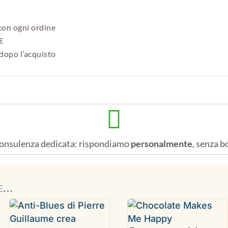
con ogni ordine
€
dopo l’acquisto

onsulenza dedicata: rispondiamo
personalmente
, senza b
re…