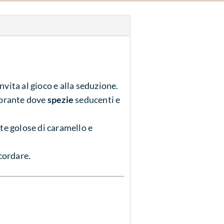
nvita al gioco e alla seduzione.
ibrante dove
spezie
seducenti e
te golose di caramello e
cordare.