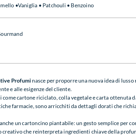
amello •Vaniglia • Patchouli • Benzoino
 Gourmand
ative Profumi
nasce per proporre una nuova idea di lusso 
ente e alle esigenze del cliente.
 come cartone riciclato, colla vegetale e carta ottenuta d
antiche farmacie, sono arricchiti da dettagli dorati che ric
è anche un cartoncino piantabile: un gesto semplice per con
o creativo che reinterpreta ingredienti chiave della prof