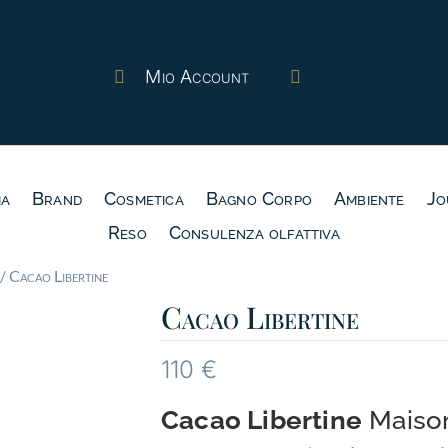
Mio Account


ia
Brand
Cosmetica
Bagno Corpo
Ambiente
Jo
Reso
Consulenza olfattiva
/ Cacao Libertine
Cacao Libertine
110
€
Cacao Libertine
Maison