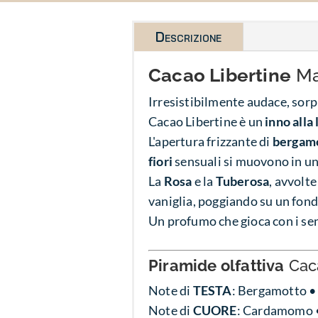
Descrizione
Cacao Libertine
Ma
Irresistibilmente audace, so
Cacao Libertine è un
inno alla 
L'apertura frizzante di
bergam
fiori
sensuali si muovono in un
La
Rosa
e la
Tuberosa
, avvolt
vaniglia, poggiando su un fond
Un profumo che gioca con i sen
Piramide olfattiva
Caca
Note di
TESTA
: Bergamotto 
Note di
CUORE
: Cardamomo •