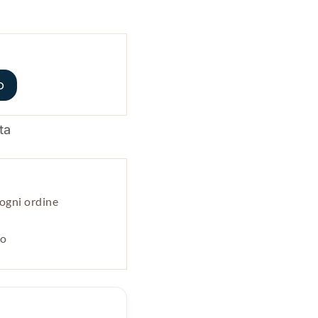
o
ogni ordine
po