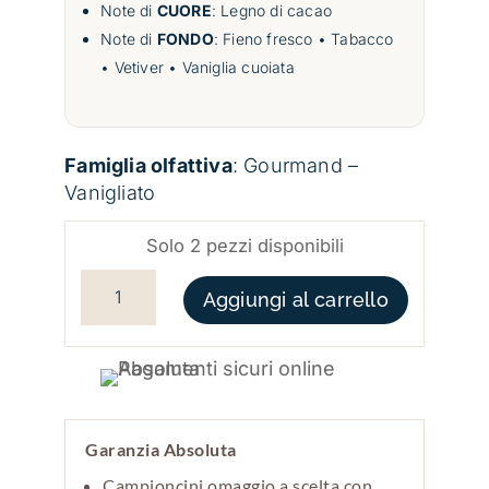
Note di
CUORE
: Legno di cacao
Note di
FONDO
: Fieno fresco • Tabacco
• Vetiver • Vaniglia cuoiata
Famiglia olfattiva
: Gourmand –
Vanigliato
Solo 2 pezzi disponibili
ANTI-BLUES QUANTITÀ
Aggiungi al carrello
Garanzia Absoluta
Campioncini omaggio a scelta con