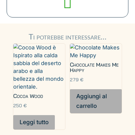

Ti potrebbe interessare…
Chocolate Makes Me
Happy
279
€
Cocoa Wood
Aggiungi al
carrello
250
€
Leggi tutto