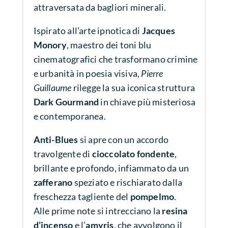
attraversata da bagliori minerali.
Ispirato all’arte ipnotica di
Jacques
Monory
, maestro dei toni blu
cinematografici che trasformano crimine
e urbanità in poesia visiva,
Pierre
Guillaume
rilegge la sua iconica struttura
Dark Gourmand
in chiave più misteriosa
e contemporanea.
Anti-Blues
si apre con un accordo
travolgente di
cioccolato fondente
,
brillante e profondo, infiammato da un
zafferano
speziato e rischiarato dalla
freschezza tagliente del
pompelmo
.
Alle prime note si intrecciano la
resina
d’incenso
e l’
amyris
, che avvolgono il