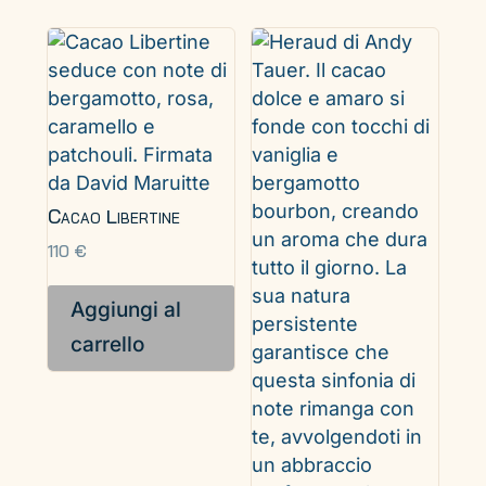
Cacao Libertine
110
€
Aggiungi al
carrello