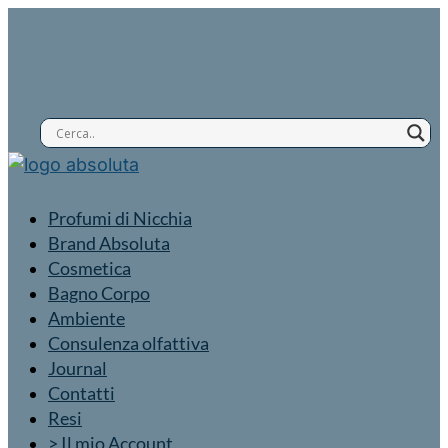
Profumi di Nicchia
Brand Absoluta
Cosmetica
Bagno Corpo
Ambiente
Consulenza olfattiva
Journal
Contatti
Resi
> Il mio Account