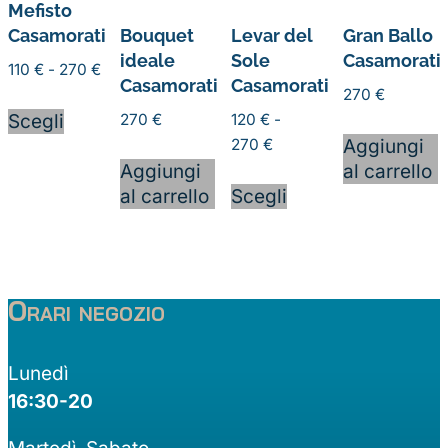
scelte
nella
scelte
Mefisto
nella
pagina
nella
Casamorati
Bouquet
Levar del
Gran Ballo
pagina
del
pagina
ideale
Sole
Casamorati
Fascia
110
€
-
270
€
del
prodotto
del
Casamorati
Casamorati
di
270
€
Questo
prodotto
prodotto
prezzo:
Scegli
270
€
120
€
-
prodotto
da
Fascia
Aggiungi
270
€
ha
110 €
di
Aggiungi
al carrello
più
Questo
a
prezzo:
al carrello
Scegli
varianti.
prodotto
270 €
da
Le
ha
120 €
opzioni
più
a
possono
varianti.
270 €
essere
Le
Orari negozio
scelte
opzioni
nella
possono
Lunedì
pagina
essere
16:30-20
del
scelte
prodotto
nella