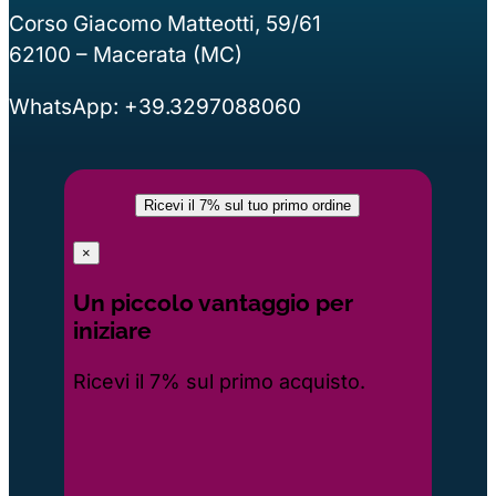
Corso Giacomo Matteotti, 59/61
62100 – Macerata (MC)
WhatsApp: +39.3297088060
Ricevi il 7% sul tuo primo ordine
×
Un piccolo vantaggio per
iniziare
Ricevi il 7% sul primo acquisto.