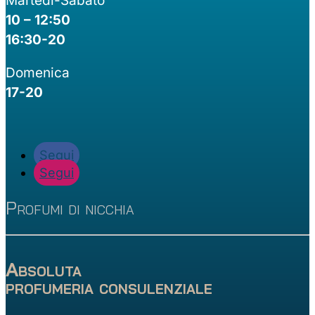
Martedì-Sabato
pagina
10 – 12:50
del
prodotto
16:30-20
Domenica
17-20
Segui
Segui
Profumi di nicchia
Absoluta
profumeria consulenziale