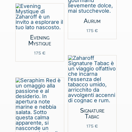
Aurum
175
€
Evening
Mystique
175
€
Signature
Tabac
175
€