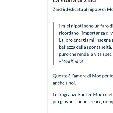
La storia di Zaid
Zaid è dedicata al nipote di M
I miei nipoti sono un faro d
ricordano l'importanza di v
La loro energia mi insegna a
bellezza della spontaneità
puro che rende la vita speci
–
Moe Khalaf
Questo è l’amore di Moe per le 
anche a noi.
Le fragranze Eau De Moe celeb
più giovani sanno creare, riem