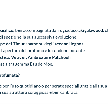
basilico
, ben accompagnata dal rugiadoso
akigalawood
, 
 di spezie nella sua successiva evoluzione.
pe del Timur
sparso su degli
accenni legnosi
.
l’apertura del profumo e lo rendono potente.
stica.
Vetiver
,
Ambroxan
e
Patchouli
.
uest’altra gemma Eau de Moe.
profumata?
 per l’uso quotidiano o per serate speciali grazie alla su
la sua struttura coraggiosa e ben calibrata.