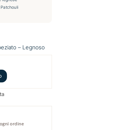
 Patchouli
peziato – Legnoso
o
ogni ordine