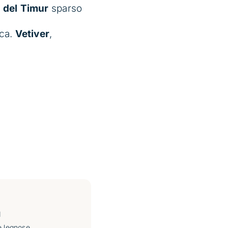
 del Timur
sparso
ica.
Vetiver
,
d
e legnose