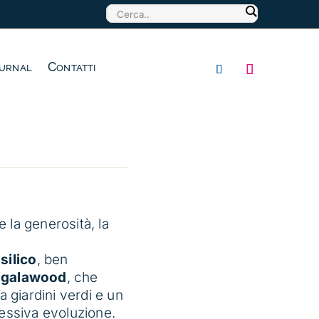
urnal
Contatti
 la generosità, la
silico
, ben
igalawood
, che
a giardini verdi e un
cessiva evoluzione.