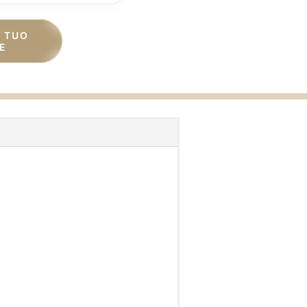
L TUO
E