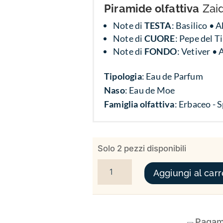
Piramide olfattiva
Zai
Note di
TESTA
: Basilico •
Note di
CUORE
: Pepe del 
Note di
FONDO
:
Vetiver • 
Tipologia
: Eau de Parfum
Naso
: Eau de Moe
Famiglia olfattiva
: Erbaceo - 
Solo 2 pezzi disponibili
ZAID QUANTITÀ
Aggiungi al carr