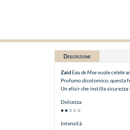
Descrizione
Zaid
Eau de Moe
vuole celebrare
Profumo dicotomico, questa fr
Un elisir che instilla sicurezz
Dolcezza
● ● ○ ○ ○
Intensità