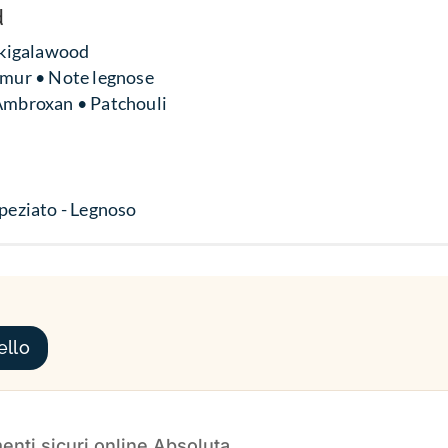
d
 Akigalawood
Timur • Note legnose
Ambroxan • Patchouli
Speziato - Legnoso
ello