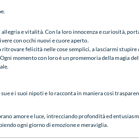
oe.
i allegria e vitalità. Con la loro innocenza e curiosità, por
ivere con occhi nuovi e cuore aperto.
 ritrovare felicità nelle cose semplici, a lasciarmi stupire 
. Ogni momento con loro è un promemoria della magia del
ale.
sue e i suoi nipoti e lo racconta in maniera così traspare
rano amore e luce, intrecciando profondità ed entusiasmo
piendo ogni giorno di emozione e meraviglia.