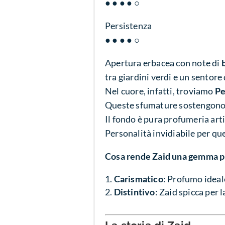
● ● ● ● ○
Persistenza
● ● ● ● ○
Apertura erbacea con note di
tra giardini verdi e un sentore
Nel cuore, infatti, troviamo
Pe
Queste sfumature sostengono 
Il fondo è pura profumeria arti
Personalità invidiabile per q
Cosa rende Zaid una gemma 
Carismatico
: Profumo ideale
Distintivo
: Zaid spicca per 