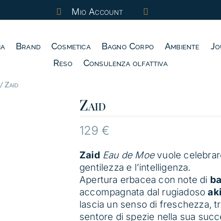
Mio Account


ia
Brand
Cosmetica
Bagno Corpo
Ambiente
Jo
Reso
Consulenza olfattiva
/ Zaid
Zaid
129
€
Zaid
Eau de Moe
vuole celebrare
gentilezza e l’intelligenza.
Apertura erbacea con note di
ba
accompagnata dal rugiadoso
ak
lascia un senso di freschezza, tr
sentore di spezie nella sua suc