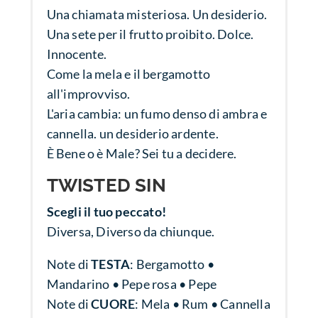
Una chiamata misteriosa. Un desiderio.
Una sete per il frutto proibito. Dolce.
Innocente.
Come la mela e il bergamotto
all'improvviso.
L'aria cambia: un fumo denso di ambra e
cannella. un desiderio ardente.
È Bene o è Male? Sei tu a decidere.
TWISTED SIN
Scegli il tuo peccato!
Diversa, Diverso da chiunque.
Note di
TESTA
: B
ergamotto •
Mandarino • Pepe rosa • Pepe
Note di
CUORE
:
Mela • Rum • Cannella