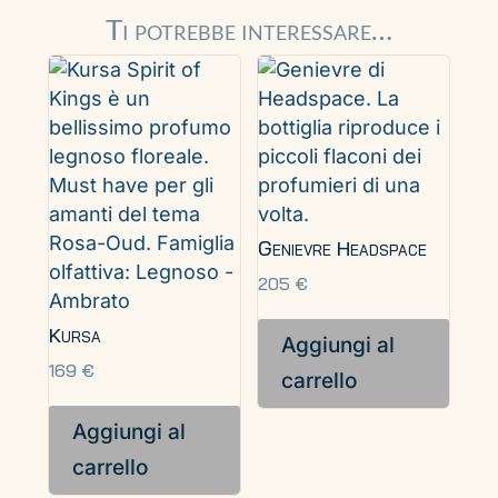
Ti potrebbe interessare…
Genievre Headspace
205
€
Kursa
Aggiungi al
169
€
carrello
Aggiungi al
carrello