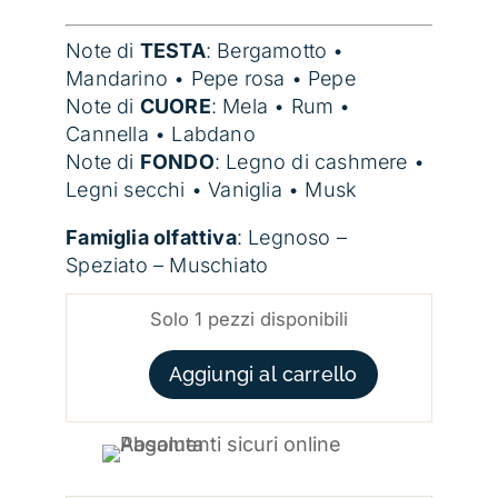
Note di
TESTA
: B
ergamotto •
Mandarino • Pepe rosa • Pepe
Note di
CUORE
:
Mela • Rum •
Cannella • Labdano
Note di
FONDO
:
Legno di cashmere •
Legni secchi • Vaniglia • Musk
Famiglia olfattiva
: Legnoso –
Speziato – Muschiato
Solo 1 pezzi disponibili
TWISTED SIN QUANTITÀ
Aggiungi al carrello