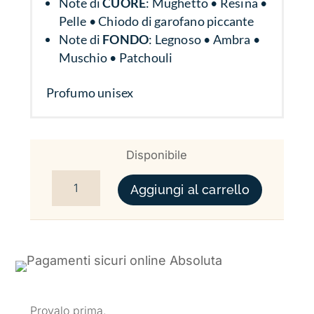
Note di
CUORE
: Mughetto • Resina •
Pelle • Chiodo di garofano piccante
Note di
FONDO
: Legnoso • Ambra •
Muschio • Patchouli
Profumo unisex
Disponibile
TENORE QUANTITÀ
Aggiungi al carrello
Provalo prima.