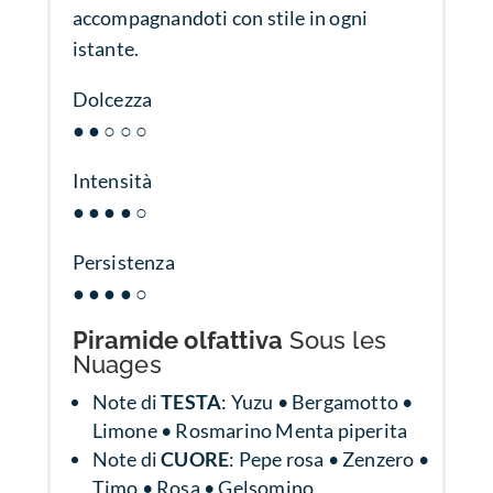
accompagnandoti con stile in ogni
istante.
Dolcezza
● ● ○ ○ ○
Intensità
● ● ● ● ○
Persistenza
● ● ● ● ○
Piramide olfattiva
Sous les
Nuages
Note di
TESTA
: Yuzu • Bergamotto •
Limone • Rosmarino Menta piperita
Note di
CUORE
: Pepe rosa • Zenzero •
Timo • Rosa • Gelsomino