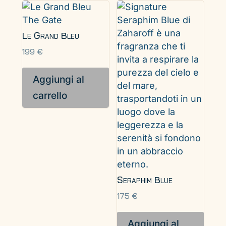
Le Grand Bleu
199
€
Aggiungi al
carrello
Seraphim Blue
175
€
Aggiungi al