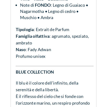
Note di
FONDO
: Legno di Guaiaco •
Nagarmotha • Legno di cedro •
Muschio • Ambra
Tipologia
: Extrait de Parfum
Famiglia olfattiva
:
agrumato, speziato,
ambrato
Naso
: Fady Adwan
Profumo unisex
BLUE COLLECTION
Il blu è il colore dell’infinito, della
serenità e della libertà.
È il riflesso del cielo che si fonde con
l’orizzonte marino, un respiro profondo