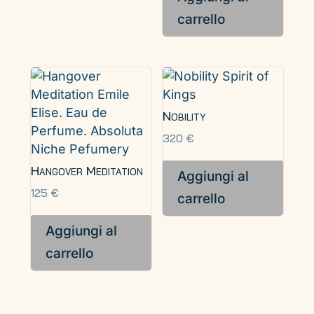
carrello
Nobility
320
€
Hangover Meditation
Aggiungi al
125
€
carrello
Aggiungi al
carrello