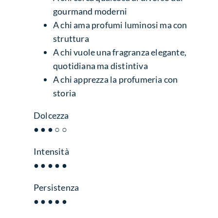
gourmand moderni
A chi ama profumi luminosi ma con
struttura
A chi vuole una fragranza elegante,
quotidiana ma distintiva
A chi apprezza la profumeria con
storia
Dolcezza
● ● ● ○ ○
Intensità
● ● ● ● ●
Persistenza
● ● ● ● ●