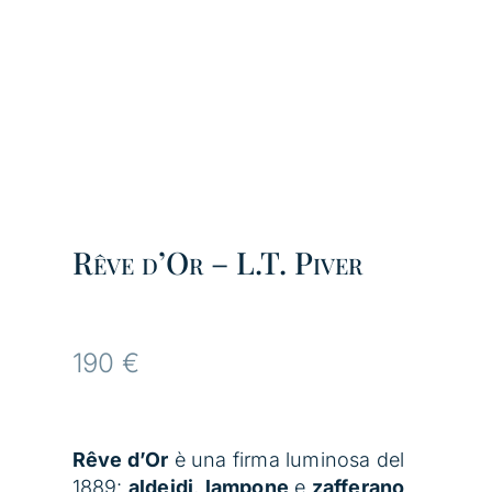
Rêve d’Or – L.T. Piver
190
€
Rêve d’Or
è una firma luminosa del
1889:
aldeidi
,
lampone
e
zafferano