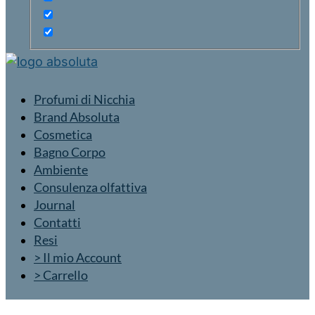
Profumi di Nicchia
Brand Absoluta
Cosmetica
Bagno Corpo
Ambiente
Consulenza olfattiva
Journal
Contatti
Resi
> Il mio Account
> Carrello