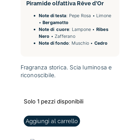
Piramide olfattiva
Rêve d’Or
Note di testa
: Pepe Rosa • Limone
•
Bergamotto
Note di cuore
: Lampone •
Ribes
Nero
• Zafferano
Note di fondo
: Muschio •
Cedro
Fragranza storica. Scia luminosa e
riconoscibile.
Solo 1 pezzi disponibili
RÊVE D’OR - L.T. PIVER QUANTITÀ
Aggiungi al carrello