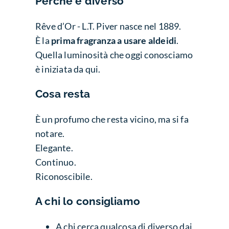
Perché è diverso
Rêve d’Or - L.T. Piver nasce nel 1889.
È la
prima fragranza a usare aldeidi
.
Quella luminosità che oggi conosciamo
è iniziata da qui.
Cosa resta
È un profumo che resta vicino, ma si fa
notare.
Elegante.
Continuo.
Riconoscibile.
A chi lo consigliamo
A chi cerca qualcosa di diverso dai