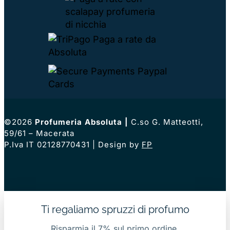
©2026
Profumeria Absoluta
|
C.so G. Matteotti,
59/61 – Macerata
P.Iva IT 02128770431 | Design by
FP
Ti regaliamo spruzzi di profumo
Risparmia il 7% sul primo ordine.