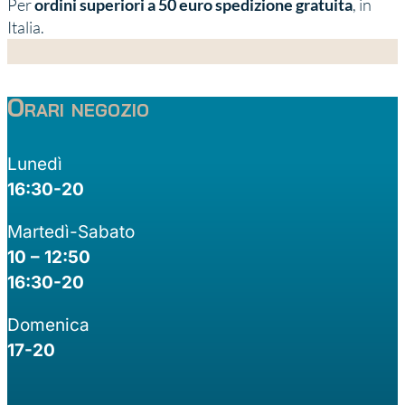
Per
ordini superiori a 50 euro spedizione gratuita
, in
Italia.
Orari negozio
Lunedì
16:30-20
Martedì-Sabato
10 – 12:50
16:30-20
Domenica
17-20