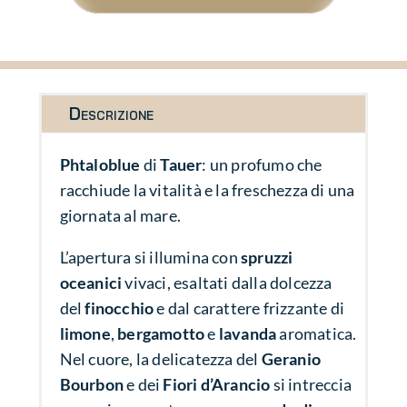
Descrizione
Phtaloblue
di
Tauer
: un profumo che
racchiude la vitalità e la freschezza di una
giornata al mare.
L’apertura si illumina con
spruzzi
oceanici
vivaci, esaltati dalla dolcezza
del
finocchio
e dal carattere frizzante di
limone
,
bergamotto
e
lavanda
aromatica.
Nel cuore, la delicatezza del
Geranio
Bourbon
e dei
Fiori d’Arancio
si intreccia