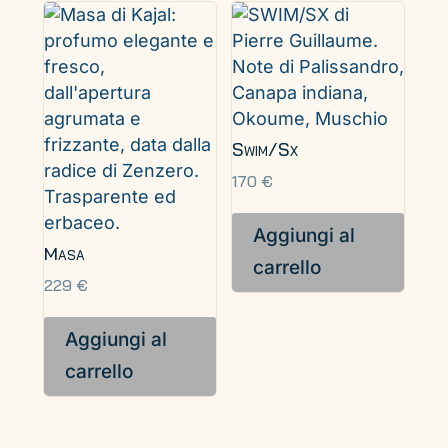
Swim/Sx
170
€
Aggiungi al
Masa
carrello
229
€
Aggiungi al
carrello