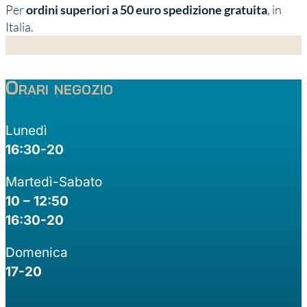
Per
ordini superiori a 50 euro spedizione gratuita
, in
Italia.
Orari negozio
Lunedì
16:30-20
Martedì-Sabato
10 – 12:50
16:30-20
Domenica
17-20