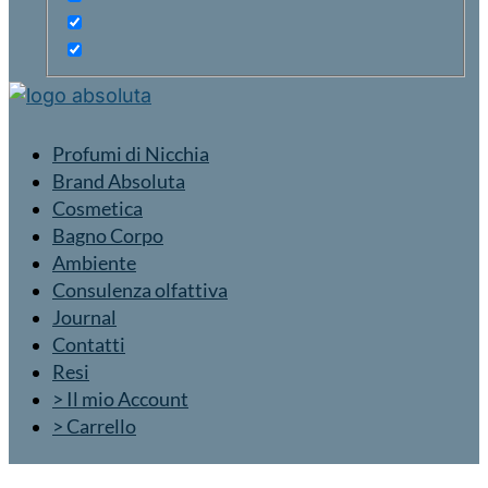
Profumi di Nicchia
Brand Absoluta
Cosmetica
Bagno Corpo
Ambiente
Consulenza olfattiva
Journal
Contatti
Resi
> Il mio Account
> Carrello