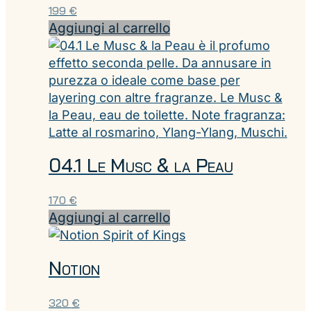
199
€
Aggiungi al carrello
04.1 Le Musc & la Peau
170
€
Aggiungi al carrello
Notion
320
€