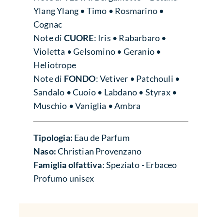
Ylang Ylang • Timo • Rosmarino •
Cognac
Note di
CUORE
: Iris • Rabarbaro •
Violetta • Gelsomino • Geranio •
Heliotrope
Note di
FONDO
:
Vetiver • Patchouli •
Sandalo • Cuoio • Labdano • Styrax •
Muschio • Vaniglia • Ambra
Tipologia:
Eau de Parfum
Naso:
Christian Provenzano
Famiglia olfattiva
: Speziato - Erbaceo
Profumo unisex