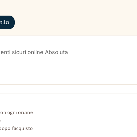
ello
con ogni ordine
€
opo l’acquisto