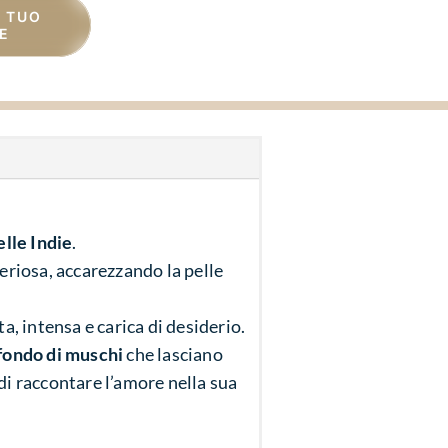
L TUO
E
lle Indie
.
eriosa, accarezzando la pelle
a, intensa e carica di desiderio.
fondo di muschi
che lasciano
di raccontare l’amore nella sua