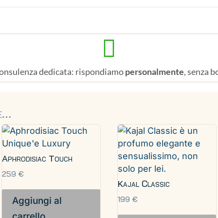

onsulenza dedicata: rispondiamo
personalmente
, senza b
re…
Aphrodisiac Touch
259
€
Kajal Classic
199
€
Aggiungi al
carrello