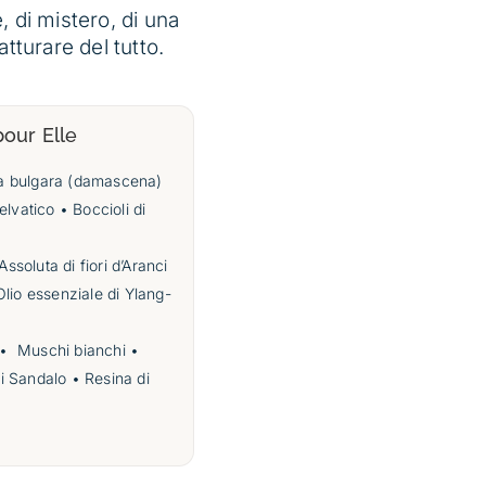
 di mistero, di una
tturare del tutto.
our Elle
osa bulgara (damascena)
elvatico • Boccioli di
ssoluta
di fiori d’Aranci
Olio essenziale di Ylang-
 •
Muschi bianchi •
di Sandalo • Resina di