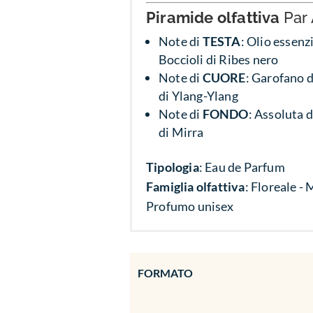
Piramide olfattiva
Par
Note di
TESTA
: Olio essenz
Boccioli di Ribes nero
Note di
CUORE
: Garofano d
di Ylang-Ylang
Note di
FONDO
: Assoluta 
di Mirra
Tipologia
: Eau de Parfum
Famiglia olfattiva
: Floreale -
Profumo unisex
FORMATO