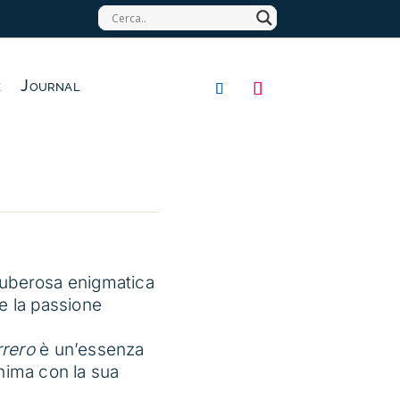
e
Journal
Tuberosa enigmatica
e la passione
rrero
è un’essenza
nima con la sua