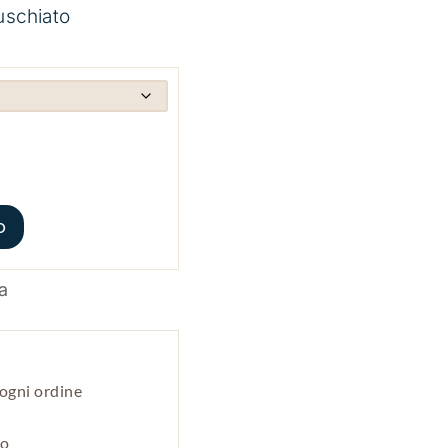
uschiato
o
ogni ordine
po