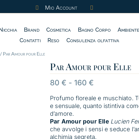
Mio Account


Nicchia
Brand
Cosmetica
Bagno Corpo
Ambient
Contatti
Reso
Consulenza olfattiva
/ Par Amour pour Elle
Par Amour pour Elle
Fascia
80
€
-
160
€
di
prezzo:
Profumo floreale e muschiato. 
da
e sensuale, quanto istintiva com
80 €
d’amore.
a
Par Amour pour Elle
Lucien Fe
160 €
che avvolge i sensi e seduce l’a
alchimia segreta.