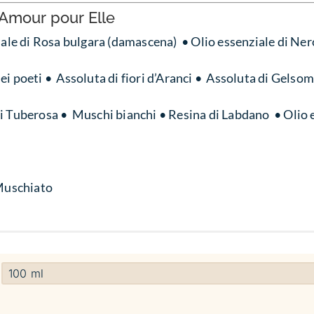
 Amour pour Elle
iale di Rosa bulgara (damascena)
• Olio essenziale di Ner
ei poeti •
Assoluta
di fiori d’Aranci •
Assoluta
di Gelsomi
di Tuberosa •
Muschi bianchi • Resina di Labdano
• Olio 
 Muschiato