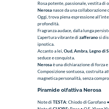
Rosa potente, passionale, vestita di o
Nerosa
nasce da una collaborazione 
Oggi, trova piena espressione all’int
profondità.
Fragranza audace, dalla lunga persiste
L’apertura vibrante di
zafferano
si di
ipnotica.
Accanto a lei,
Oud
,
Ambra
,
Legno di 
seduce e conquista.
Nerosa
è una dichiarazione di forza e
Composizione sontuosa, costruita atto
magnetica personalità, senza compr
Piramide olfattiva
Nerosa
Note di
TESTA
: Chiodo di Garofano 
Note di
CUORE
: Rosa • O.E. Ylang Y