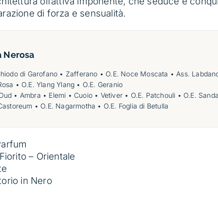
hitettura olfattiva imponente, che seduce e conqui
razione di forza e sensualità.
a
Nerosa
Chiodo di Garofano • Zafferano • O.E. Noce Moscata • Ass. Labdan
Rosa • O.E. Ylang Ylang • O.E. Geranio
 Oud • Ambra • Elemi • Cuoio • Vetiver • O.E. Patchouli • O.E. Sanda
astoreum • O.E. Nagarmotha • O.E. Foglia di Betulla
Parfum
 Fiorito – Orientale
te
torio in Nero