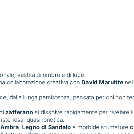
cia
zzo:
nale, vestita di ombre e di luce.
 €
a collaborazione creativa con
David Maruitte
nel
 €
e, dalla lunga persistenza, pensata per chi non te
 di
zafferano
si dissolve rapidamente per rivelare il
isteriosa, quasi ipnotica.
,
Ambra
,
Legno di Sandalo
e morbide sfumature
c