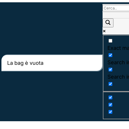
Exact ma
Search in
La bag è vuota
Search i