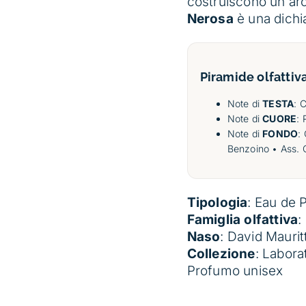
costruiscono un arc
Nerosa
è una dichia
Piramide olfattiv
Note di
TESTA
: 
Note di
CUORE
: 
Note di
FONDO
:
Benzoino • Ass. C
Tipologia
: Eau de 
Famiglia olfattiva
:
Naso
: David Maurit
Collezione
: Labora
Profumo unisex