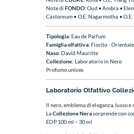
Note di
FONDO
: Oud • Ambra • Elemi
Castoreum • O.E. Nagarmotha • O.E. F
Tipologia
: Eau de Parfum
Famiglia olfattiva
: Fiorito - Oriental
Naso
: David Mauritte
Collezione
: Laboratorio in Nero
Profumo unisex
Laboratorio Olfattivo
Collez
Il nero, emblema di eleganza, lusso e s
La
Collezione Nera
sorprende con comp
EDP 100 ml – 30 ml