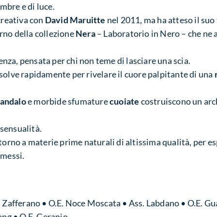
mbre e di luce.
creativa con
David Maruitte
nel 2011, ma ha atteso il suo
erno della collezione
Nera
– Laboratorio in Nero – che ne ac
nza, pensata per chi non teme di lasciare una scia.
ssolve rapidamente per rivelare il cuore palpitante di una
Sandalo
e morbide sfumature
cuoiate
costruiscono un arc
 sensualità.
rno a materie prime naturali di altissima qualità, per es
omessi.
• Zafferano • O.E. Noce Moscata • Ass. Labdano • O.E. Gu
lang • O.E. Geranio