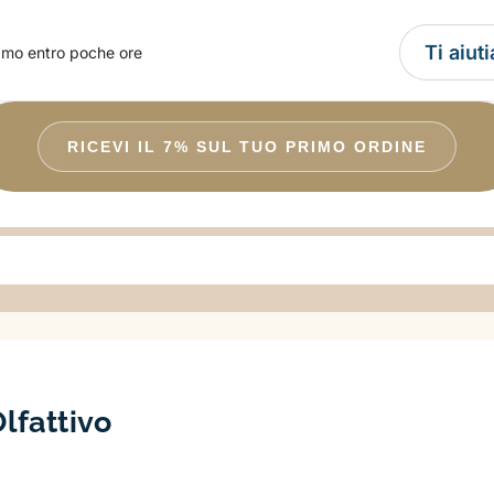
Ti aiut
amo entro poche ore
RICEVI IL 7% SUL TUO PRIMO ORDINE
lfattivo