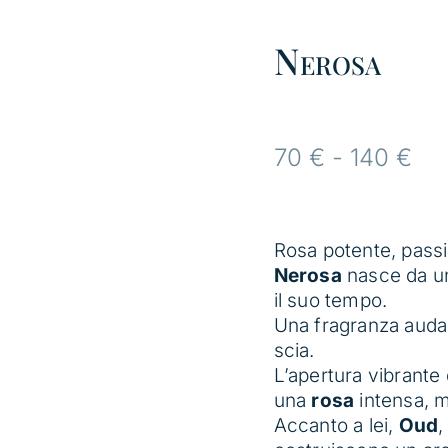
Nerosa
Fas
70
€
-
140
€
di
pre
da
Rosa potente, passio
70
Nerosa
nasce da un
a
il suo tempo.
140
Una fragranza audac
scia.
L’apertura vibrante
una
rosa
intensa, m
Accanto a lei,
Oud