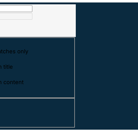
tches only
 title
n content