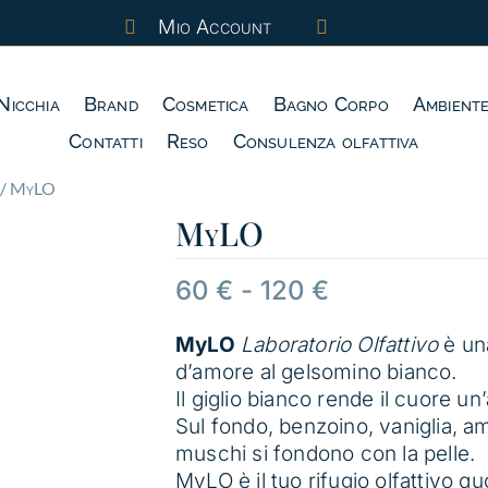
Mio Account


Nicchia
Brand
Cosmetica
Bagno Corpo
Ambient
Contatti
Reso
Consulenza olfattiva
/ MyLO
MyLO
Fascia
60
€
-
120
€
di
prezzo:
MyLO
Laboratorio Olfattivo
è un
da
d’amore al gelsomino bianco.
60 €
Il giglio bianco rende il cuore un’
a
Sul fondo, benzoino, vaniglia, a
120 €
muschi si fondono con la pelle.
MyLO è il tuo rifugio olfattivo qu