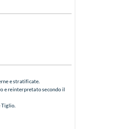
rne e stratificate.
vo e reinterpretato secondo il
 Tiglio.