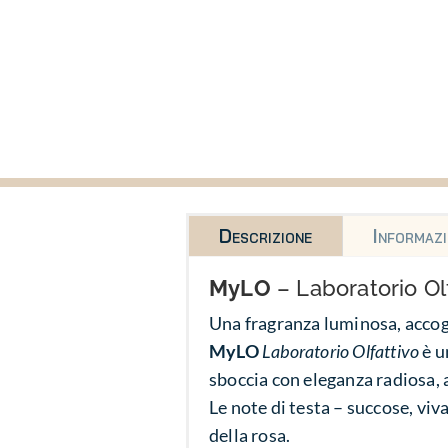
Descrizione
Informazi
MyLO
– Laboratorio Ol
Una fragranza luminosa, accogl
MyLO
Laboratorio Olfattivo
è u
sboccia con eleganza radiosa, a
Le note di testa – succose, viv
della rosa.