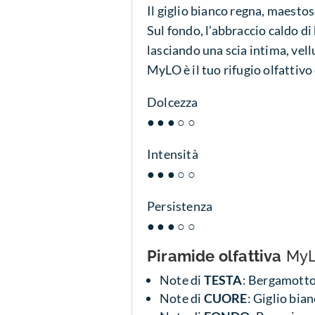
Il giglio bianco regna, maestos
Sul fondo, l’abbraccio caldo di
lasciando una scia intima, vellu
MyLO è il tuo rifugio olfattiv
Dolcezza
● ● ● ○ ○
Intensità
● ● ● ○ ○
Persistenza
● ● ● ○ ○
Piramide olfattiva
My
Note di
TESTA
: Bergamotto
Note di
CUORE
: Giglio bia