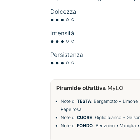
Dolcezza
● ● ● ○ ○
Intensità
● ● ● ○ ○
Persistenza
● ● ● ○ ○
Piramide olfattiva
MyLO
Note di
TESTA
: Bergamotto • Limone 
Pepe rosa
Note di
CUORE
: Giglio bianco • Gelso
Note di
FONDO
: Benzoino • Vaniglia