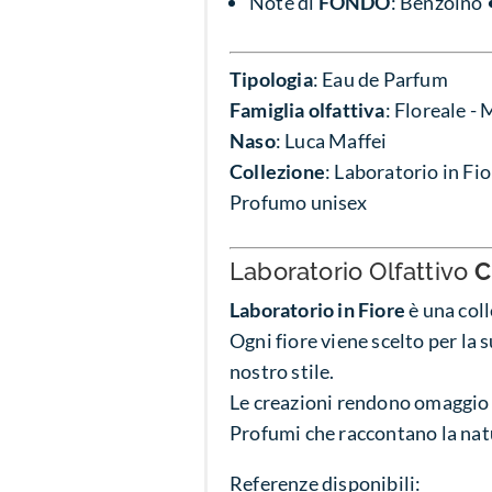
Note di
FONDO
: Benzoino 
Tipologia
: Eau de Parfum
Famiglia olfattiva
: Floreale -
Naso
: Luca Maffei
Collezione
: Laboratorio in Fi
Profumo unisex
Laboratorio Olfattivo
C
Laboratorio in Fiore
è una coll
Ogni fiore viene scelto per la 
nostro stile.
Le creazioni rendono omaggio a 
Profumi che raccontano la natu
Referenze disponibili: