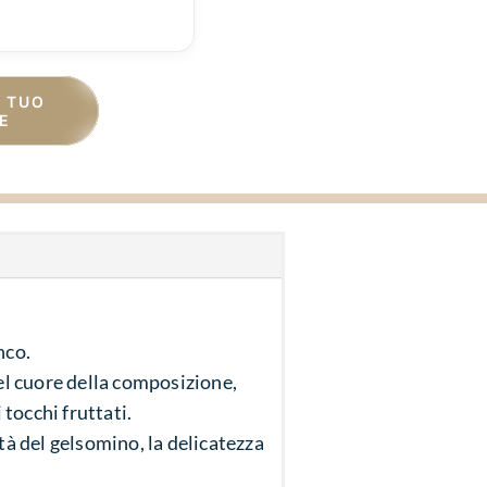
L TUO
E
nco.
el cuore della composizione,
tocchi fruttati.
ità del gelsomino, la delicatezza