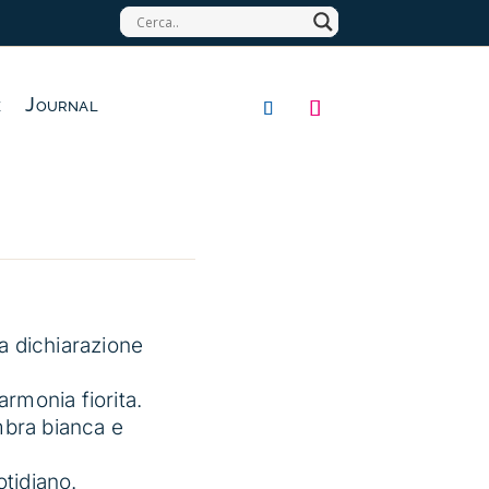
e
Journal
a dichiarazione
armonia fiorita.
mbra bianca e
otidiano.