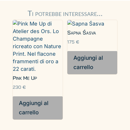
Ti potrebbe interessare…
Sapna Śasva
175
€
Aggiungi al
carrello
Pink Me Up
230
€
Aggiungi al
carrello