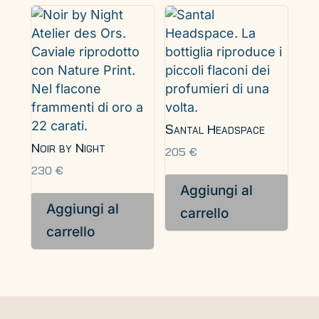
Santal Headspace
Noir by Night
205
€
230
€
Aggiungi al
Aggiungi al
carrello
carrello