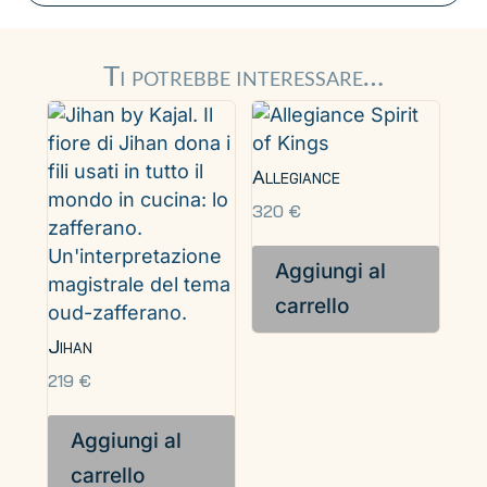
Ti potrebbe interessare…
Allegiance
320
€
Aggiungi al
carrello
Jihan
219
€
Aggiungi al
carrello