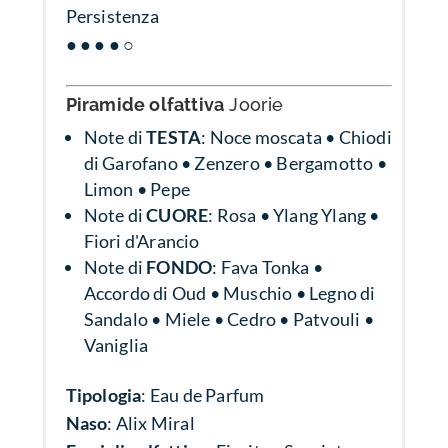
Persistenza
● ● ● ● ○
Piramide olfattiva
Joorie
Note di
TESTA
: Noce moscata • Chiodi
di Garofano • Zenzero • Bergamotto •
Limon • Pepe
Note di
CUORE
: Rosa • Ylang Ylang •
Fiori d'Arancio
Note di
FONDO
: Fava Tonka •
Accordo di Oud • Muschio • Legno di
Sandalo • Miele • Cedro • Patvouli •
Vaniglia
Tipologia
: Eau de Parfum
Naso
: Alix Miral