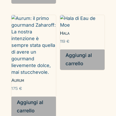
Hala
119
€
Aggiungi al
carrello
Aurum
175
€
Aggiungi al
carrello