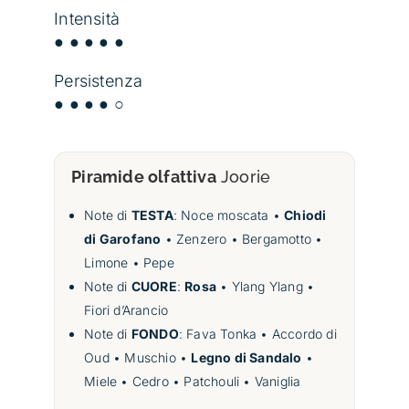
Intensità
● ● ● ● ●
Persistenza
● ● ● ● ○
Piramide olfattiva
Joorie
Note di
TESTA
: Noce moscata •
Chiodi
di Garofano
• Zenzero • Bergamotto •
Limone • Pepe
Note di
CUORE
:
Rosa
• Ylang Ylang •
Fiori d’Arancio
Note di
FONDO
: Fava Tonka • Accordo di
Oud • Muschio •
Legno di Sandalo
•
Miele • Cedro • Patchouli • Vaniglia