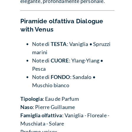
elegante, profondamente personale.
Piramide olfattiva
Dialogue
with Venus
Note di
TESTA
: Vaniglia • Spruzzi
marini
Note di
CUORE
: Ylang-Ylang •
Pesca
Note di
FONDO
: Sandalo •
Muschio bianco
Tipologia
: Eau de Parfum
Naso
: Pierre Guillaume
Famiglia olfattiva
: Vaniglia - Floreale -
Muschiata - Solare
Profumo unisex