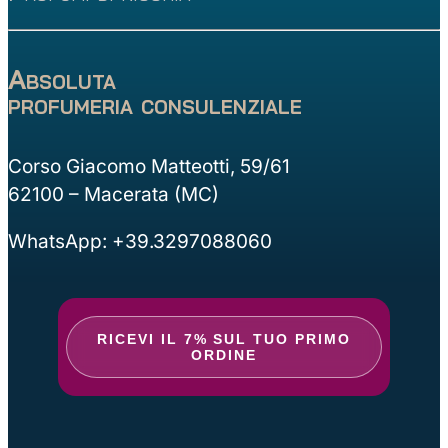
Absoluta
profumeria consulenziale
Corso Giacomo Matteotti, 59/61
62100 – Macerata (MC)
WhatsApp: +39.3297088060
RICEVI IL 7% SUL TUO PRIMO
ORDINE