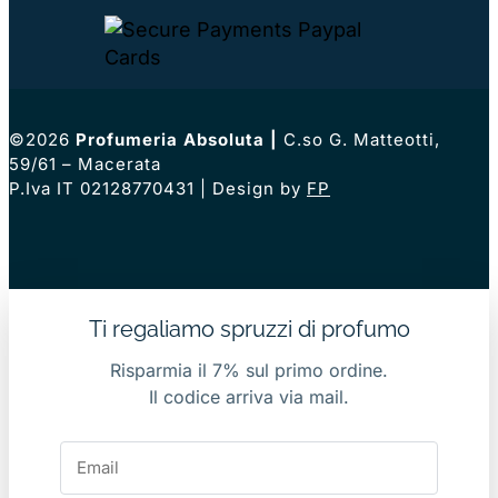
©2026
Profumeria Absoluta
|
C.so G. Matteotti,
59/61 – Macerata
P.Iva IT 02128770431 | Design by
FP
Ti regaliamo spruzzi di profumo
Risparmia il 7% sul primo ordine.
Il codice arriva via mail.