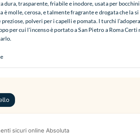
a dura, trasparente, friabile e inodore, usata per bocchini 
 è molle, cerosa, e talmente fragrante e drogata che la s
preziose, polveri per i capelli e pomata. I turchi l’adoper
copo per cui l'incenso è portato a San Pietro a Roma Cert
arlo.
le
ello