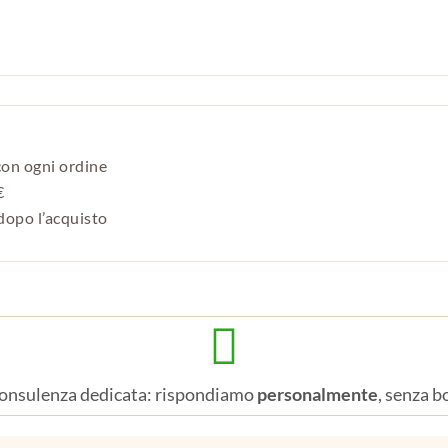
con ogni ordine
€
opo l’acquisto

onsulenza dedicata: rispondiamo
personalmente
, senza b