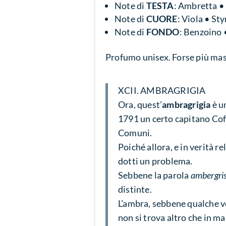
Note di
TESTA
: Ambretta •
Note di
CUORE
: Viola • St
Note di
FONDO
: Benzoino 
Profumo unisex. Forse più mas
XCII. AMBRAGRIGIA
Ora, quest’
ambragrigia
è u
1791 un certo capitano Cof
Comuni.
Poiché allora, e in verità r
dotti un problema.
Sebbene la parola
ambergri
distinte.
L’ambra, sebbene qualche vol
non si trova altro che in ma