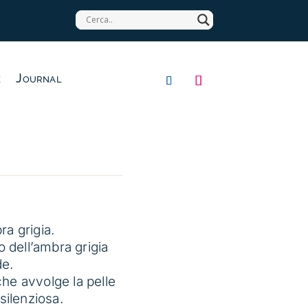
e
Journal
a grigia.
o dell’ambra grigia
de.
he avvolge la pelle
silenziosa.