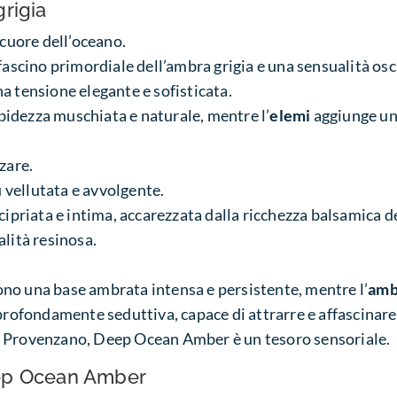
grigia
cuore dell’oceano.
fascino primordiale dell’ambra grigia e una sensualità oscur
a tensione elegante e sofisticata.
idezza muschiata e naturale, mentre l’
elemi
aggiunge un
zare.
ù vellutata e avvolgente.
cipriata e intima, accarezzata dalla ricchezza balsamica d
alità resinosa.
no una base ambrata intensa e persistente, mentre l’
amb
 profondamente seduttiva, capace di attrarre e affascinar
n Provenzano, Deep Ocean Amber è un tesoro sensoriale.
p Ocean Amber