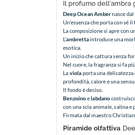
Il profumo dell'ambra 
Deep Ocean Amber
nasce dal 
Un’essenza che porta con sé il 
La composizione si apre con un
L’
ambretta
introduce una morb
esotica.
Un inizio che cattura senza for
Nel cuore, la fragranza si fa pi
La
viola
porta una delicatezza 
profondità, calore e una sensu
Il fondo è deciso.
Benzoino
e
labdano
costruisco
con una scia animale, salina e
Firmata dal maestro Christia
Piramide olfattiva
Dee