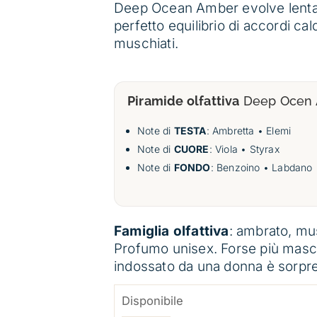
Deep Ocean Amber evolve lenta
perfetto equilibrio di accordi cald
muschiati.
Piramide olfattiva
Deep Ocen
Note di
TESTA
: Ambretta • Elemi
Note di
CUORE
: Viola • Styrax
Note di
FONDO
: Benzoino • Labdano 
Famiglia olfattiva
: ambrato, mu
Profumo unisex. Forse più masc
indossato da una donna è sorpr
Disponibile
DEEP OCEAN AMBER QUANTITÀ