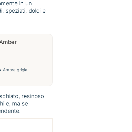
mente in un
i, speziati, dolci e
 Amber
• Ambra grigia
schiato, resinoso
hile, ma se
endente.