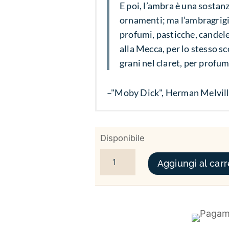
E poi, l’ambra è una sostanz
ornamenti; ma l’ambragrigia
profumi, pasticche, candele 
alla Mecca, per lo stesso s
grani nel claret, per profum
–"Moby Dick", Herman Melvil
Disponibile
DEEP OCEAN AMBER QUANTITÀ
Aggiungi al carr