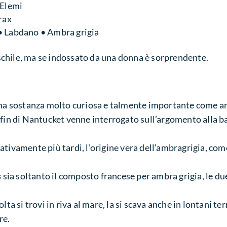
 Elemi
yrax
• Labdano • Ambra grigia
chile, ma se indossato da una donna è sorprendente.
na sostanza molto curiosa e talmente importante come ar
fin di Nantucket venne interrogato sull’argomento alla ba
elativamente più tardi, l’origine vera dell’ambragrigia, com
s
sia soltanto il composto francese per ambra grigia, le du
ta si trovi in riva al mare, la si scava anche in lontani ter
re.