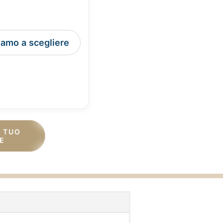
tiamo a scegliere
L TUO
E