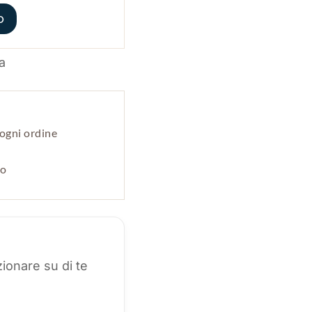
o
ogni ordine
po
ionare su di te