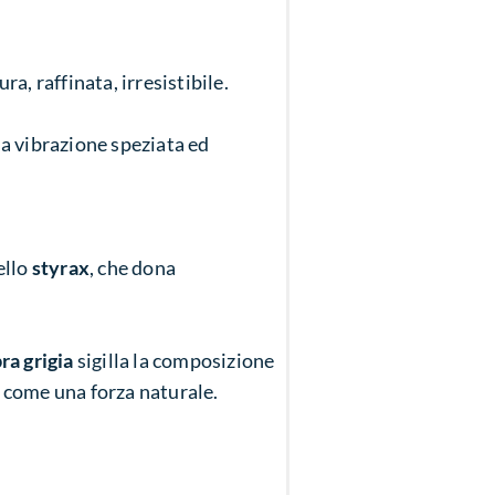
a, raffinata, irresistibile.
a vibrazione speziata ed
ello
styrax
, che dona
ra grigia
sigilla la composizione
e come una forza naturale.