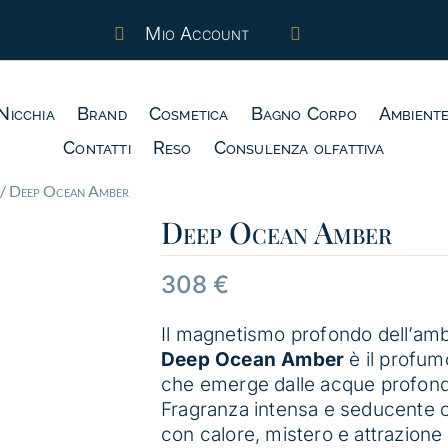
Mio Account


Nicchia
Brand
Cosmetica
Bagno Corpo
Ambient
Contatti
Reso
Consulenza olfattiva
/ Deep Ocean Amber
Deep Ocean Amber
308
€
Il magnetismo profondo dell’ambr
Deep Ocean Amber
è il profum
che emerge dalle acque profon
Fragranza intensa e seducente c
con calore, mistero e attrazione 