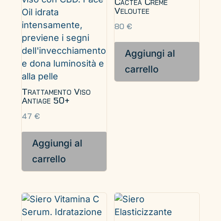
Cactea Creme
Veloutee
80
€
Aggiungi al
carrello
Trattamento Viso
Antiage 50+
47
€
Aggiungi al
carrello