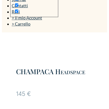
Contatti
Resi
> Il mio Account
> Carrello
CHAMPACA Headspace
145
€