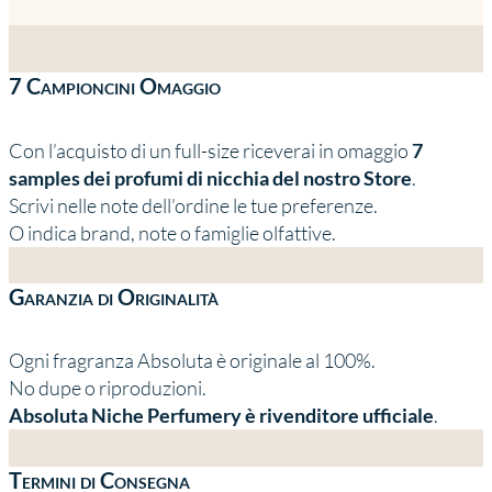
prezzo:
prodotto
da
ha
230 €
più
7 Campioncini Omaggio
a
varianti.
310 €
Le
Con l’acquisto di un full-size riceverai in omaggio
7
opzioni
samples dei profumi di nicchia del nostro Store
.
possono
Scrivi nelle note dell’ordine le tue preferenze.
essere
O indica brand, note o famiglie olfattive.
scelte
nella
pagina
Garanzia di Originalità
del
prodotto
Ogni fragranza Absoluta è originale al 100%.
No dupe o riproduzioni.
Absoluta Niche Perfumery è rivenditore ufficiale
.
Termini di Consegna