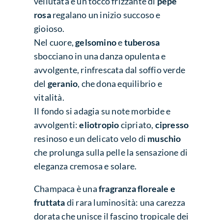
vellutata e un tocco frizzante di
pepe
rosa
regalano un inizio succoso e
gioioso.
Nel cuore,
gelsomino
e
tuberosa
sbocciano in una danza opulenta e
avvolgente, rinfrescata dal soffio verde
del
geranio
, che dona equilibrio e
vitalità.
Il fondo si adagia su note morbide e
avvolgenti:
eliotropio
cipriato,
cipresso
resinoso e un delicato velo di
muschio
che prolunga sulla pelle la sensazione di
eleganza cremosa e solare.
Champaca è una
fragranza floreale e
fruttata
di rara luminosità: una carezza
dorata che unisce il fascino tropicale dei