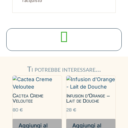
l’acquisto

Ti potrebbe interessare…
Cactea Creme
Infusion d’Orange –
Veloutee
Lait de Douche
80
€
28
€
Aggiungi al
Aggiungi al