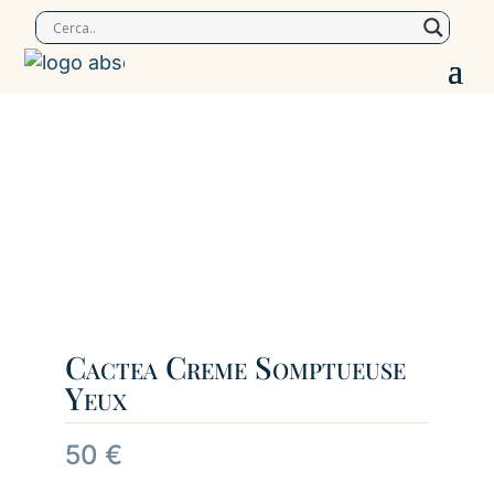
Cactea Creme Somptueuse
Yeux
50
€