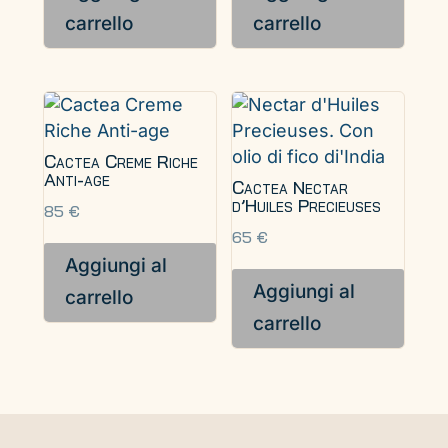
carrello
carrello
Cactea Creme Riche
Anti-age
Cactea Nectar
d’Huiles Precieuses
85
€
65
€
Aggiungi al
Aggiungi al
carrello
carrello