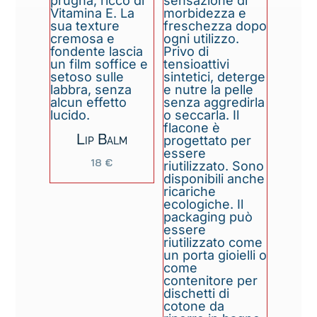
Lip Balm
18
€