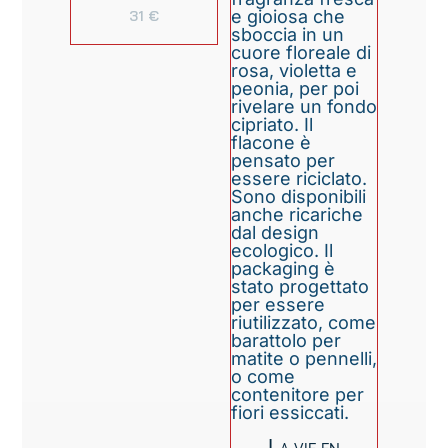
31
€
La vie en