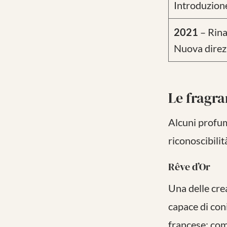
Introduzione
2021
– Rina
Nuova direzi
Le fragra
Alcuni profum
riconoscibilit
Rêve d’Or
Una delle cre
capace di con
francese: com