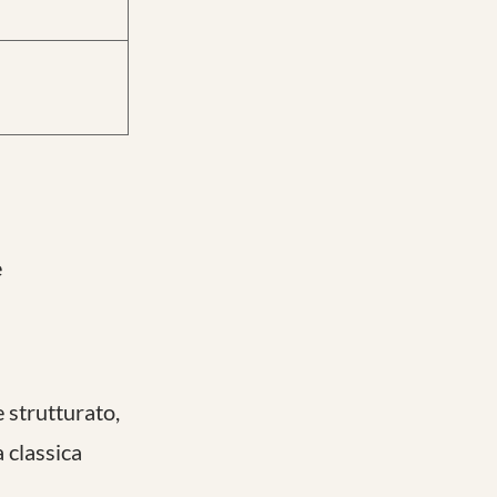
e
e strutturato,
 classica