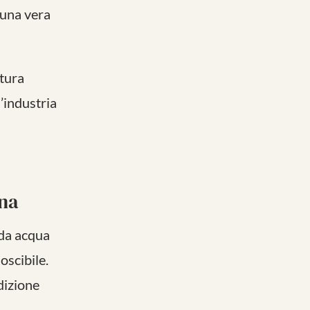
 una vera
ttura
’industria
rna
 da acqua
noscibile.
adizione