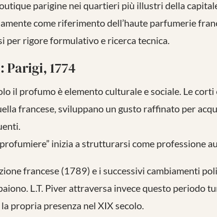
utique parigine nei quartieri più illustri della capital
amente come riferimento dell’haute parfumerie fran
i per rigore formulativo e ricerca tecnica.
: Parigi, 1774
lo il profumo è elemento culturale e sociale. Le corti
uella francese, sviluppano un gusto raffinato per acq
uenti.
 “profumiere” inizia a strutturarsi come professione 
zione francese (1789) e i successivi cambiamenti polit
iono. L.T. Piver attraversa invece questo periodo tu
la propria presenza nel XIX secolo.