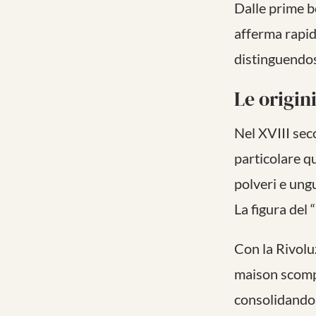
Dalle prime bo
afferma rapid
distinguendos
Le origini
Nel XVIII seco
particolare q
polveri e ung
La figura del
Con la Rivolu
maison scompa
consolidando 