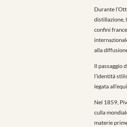
Durante l’Otto
distillazione,
confini france
internazional
alla diffusion
Il passaggio d
l’identità st
legata all’equi
Nel 1859, Piv
culla mondial
materie prime