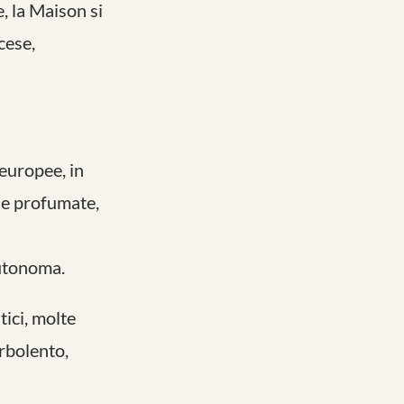
e, la Maison si
cese,
 europee, in
ue profumate,
autonoma.
ici, molte
rbolento,