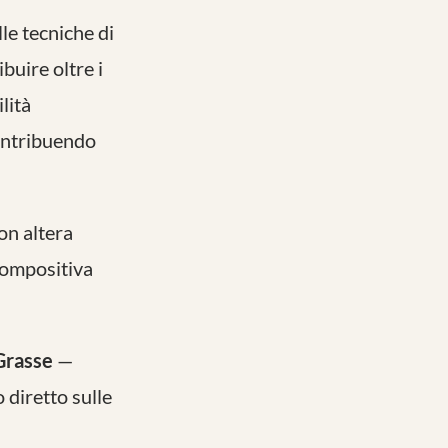
le tecniche di
buire oltre i
lità
contribuendo
on altera
 compositiva
Grasse
—
 diretto sulle