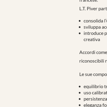
L.T. Piver pa
consolida l’
sviluppa acc
introduce p
creativa
Accordi come 
riconoscibili
Le sue compos
equilibrio t
uso calibra
persistenza
eleganza f