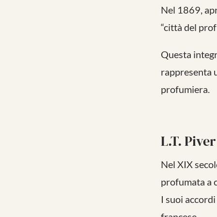
Nel 1869, ap
“città del pr
Questa integr
rappresenta u
profumiera.
L.T. Pive
Nel XIX secol
profumata a c
I suoi accordi
francese.