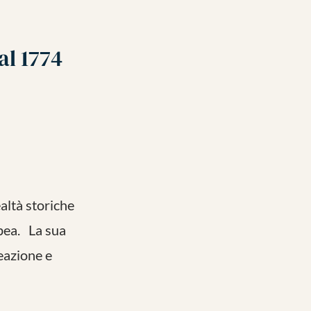
al 1774
ealtà storiche
pea. La sua
reazione e