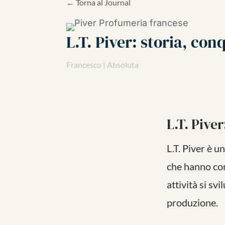
← Torna al Journal
L.T. Piver: storia, con
Francesco | Absoluta
L.T. Piver
L.T. Piver è u
che hanno con
attività si sv
produzione.